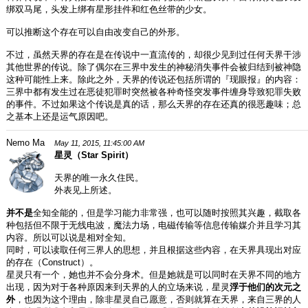
绑双马尾，头发上绑有星形挂件和红色丝带的少女。
可以推断这个存在可以自由改变自己的外形。
不过，虽然天界的存在是在传说中一直流传的，却很少见到过任何天界干涉
其他世界的传说。除了偶尔在三界中发生的神秘消失事件会被归结到被神隐
这种可能性上来。除此之外，天界的传说还包括所谓的『现眼报』的内容：
三界中都有发生过在恶徒犯罪时突然被各种奇怪突发事件缠身导致犯罪失败
的事件。不过如果这个传说是真的话，那么天界的存在还真的很恶趣味；总
之基本上还是运气原因吧。
Nemo Ma
May 11, 2015, 11:45:00 AM
星灵（Star Spirit）
天界的唯一永久住民。
外表见上所述。
并不是
全知全能的，但是学习能力非常强，也可以随时按照其兴趣，截取各
种包括但不限于无线电波，魔法力场，电磁传输等信息传输媒介并且学习其
内容。所以可以说是相对全知。
同时，可以读取任何三界人的思想，并且根据这些内容，在天界具现出对应
的存在（Construct）。
星灵只有一个，她也并不会分身术。但是她就是可以同时在天界不同的地方
出现，因为对于各种原因来到天界的人的立场来说，星灵
浮于他们的次元之
外
，也因为这个理由，除非星灵自己愿意，否则就算在天界，来自三界的人