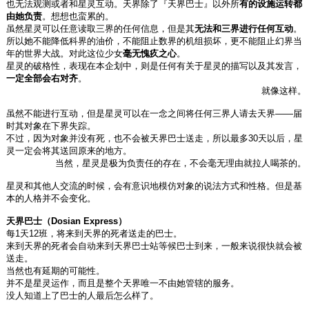
也无法观测或者和星灵互动。天界除了『天界巴士』以外所
有的设施运转都
由她负责
。想想也蛮累的。
虽然星灵可以任意读取三界的任何信息，但是其
无法和三界进行任何互动
。
所以她不能降低科界的油价，不能阻止数界的机组损坏，更不能阻止幻界当
年的世界大战。对此这位少女
毫无愧疚之心
。
星灵的破格性，表现在本企划中，则是任何有关于星灵的描写以及其发言，
一定全部会右对齐
。
就像这样。
虽然不能进行互动，但是星灵可以在一念之间将任何三界人请去天界——届
时其对象在下界失踪。
不过，因为对象并没有死，也不会被天界巴士送走，所以最多30天以后，星
灵一定会将其送回原来的地方。
当然，星灵是极为负责任的存在，不会毫无理由就拉人喝茶的。
星灵和其他人交流的时候，会有意识地模仿对象的说法方式和性格。但是基
本的人格并不会变化。
天界巴士（Dosian Express）
每1天12班，将来到天界的死者送走的巴士。
来到天界的死者会自动来到天界巴士站等候巴士到来，一般来说很快就会被
送走。
当然也有延期的可能性。
并不是星灵运作，而且是整个天界唯一不由她管辖的服务。
没人知道上了巴士的人最后怎么样了。