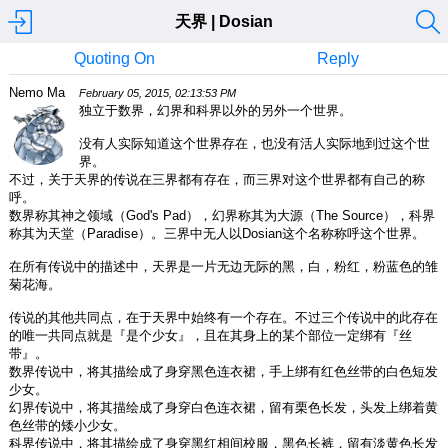
天界 | Dosian
Quoting On
Reply
Nemo Ma
February 05, 2015, 02:13:53 PM
独立于数界，幻界和科界以外的另外一个世界。
没有人实际知道这个世界存在，也没有活人实际地到过这个世
界。
不过，关于天界的传说在三界都有存在，而三界对这个世界都有自己的称
呼。
数界称其神之领域（God's Pad），幻界称其为大源（The Source），科界
称其为天堂（Paradise）。三界中无人以Dosian这个名称称呼这个世界。
在所有传说中的描述中，天界是一片无边无际的黑，白，粉红，粉蓝色的雏
菊花海。
传说的其他共同点，在于天界中始终有一个存在。不过三个传说中的此存在
的唯一共同点就是『是个少女』，且在其身上的某个部位一定绑有『丝
带』。
数界传说中，将其描绘成了身穿黑色连衣裙，手上绑有红色丝带的白色短发
少女。
幻界传说中，将其描绘成了身穿白色连衣裙，留有栗色长发，头发上绑着黄
色丝带的矮小少女。
科界传说中，将其描绘成了身穿黑红相间校服，黑色长裤，留有淡黄色长发